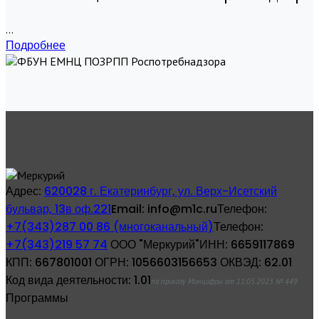
...
Подробнее
Адрес:
620028 г. Екатеринбург, ул. Верх-Исетский
бульвар, 13в оф.221
Email:
info@m1c.ru
Телефон:
+7(343)287 00 86 (многоканальный)
Телефон:
+7(343)219 57 74
ООО "Меркурий"
ИНН:
6659117869
КПП:
667801001
ОГРН:
1056603156653
ОКВЭД:
62.01
Код вида деятельности:
1.01
по приказу Минцифры от 11.05.2023 № 449
Программы