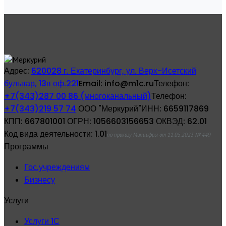
Адрес:
620028 г. Екатеринбург, ул. Верх-Исетский
бульвар, 13в оф.221
Email:
info@m1c.ru
Телефон:
+7(343)287 00 86 (многоканальный)
Телефон:
+7(343)219 57 74
ООО "Меркурий"
ИНН:
6659117869
КПП:
667801001
ОГРН:
1056603156653
ОКВЭД:
62.01
Код вида деятельности:
1.01
по приказу Минцифры от 11.05.2023 № 449
Программы
Гос.учреждениям
Бизнесу
Услуги
Услуги 1С