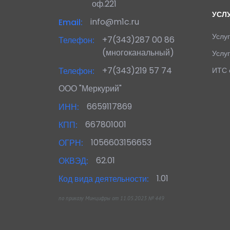
оф.221
УСЛ
info@m1c.ru
Email:
Услуг
+7(343)287 00 86
Телефон:
(многоканальный)
Услу
+7(343)219 57 74
Телефон:
ИТС 
ООО "Меркурий"
6659117869
ИНН:
667801001
КПП:
1056603156653
ОГРН:
62.01
ОКВЭД:
1.01
Код вида деятельности:
по приказу Минцифры от 11.05.2023 № 449