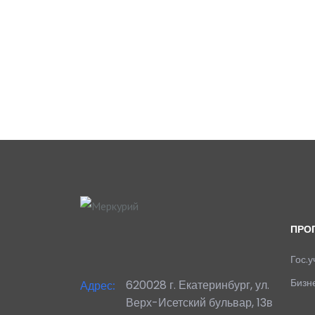
ПРО
Гос.
Бизн
620028 г. Екатеринбург, ул.
Адрес:
Верх-Исетский бульвар, 13в