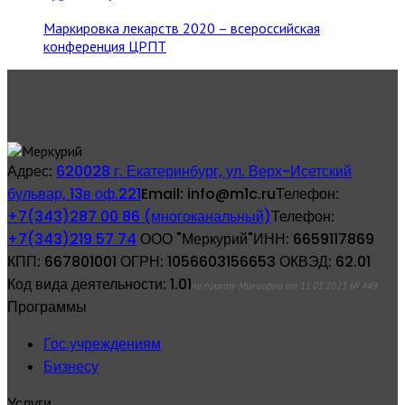
Маркировка лекарств 2020 – всероссийская
конференция ЦРПТ
Адрес:
620028 г. Екатеринбург, ул. Верх-Исетский
бульвар, 13в оф.221
Email:
info@m1c.ru
Телефон:
+7(343)287 00 86 (многоканальный)
Телефон:
+7(343)219 57 74
ООО "Меркурий"
ИНН:
6659117869
КПП:
667801001
ОГРН:
1056603156653
ОКВЭД:
62.01
Код вида деятельности:
1.01
по приказу Минцифры от 11.05.2023 № 449
Программы
Гос.учреждениям
Бизнесу
Услуги